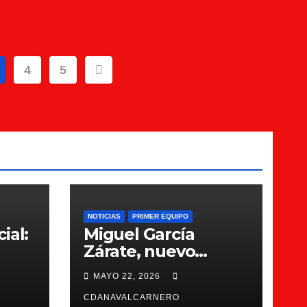
4
5
NOTICIAS
PRIMER EQUIPO
ial:
Miguel García
Zárate, nuevo
entrenador del CDA
MAYO 22, 2026
Navalcarnero
CDANAVALCARNERO