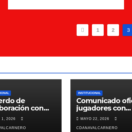
Paginación
1
2
3
de
entradas
CIONAL
INSTITUCIONAL
erdo de
Comunicado ofic
boración con
jugadores con
ntiffic Nutrition
contrato para la
 1, 2026
MAYO 22, 2026
26/27
VALCARNERO
CDANAVALCARNERO