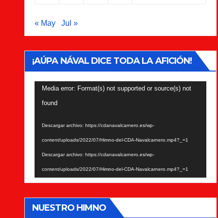
« May
Jul »
¡AÚPA NÁVAL DICE TODA LA AFICIÓN!
Reproductor
Media error: Format(s) not supported or source(s) not
de
found
vídeo
Descargar archivo: https://cdanavalcarnero.es/wp-
content/uploads/2022/07/Himno-del-CDA-Navalcarnero.mp4?_=1
Descargar archivo: https://cdanavalcarnero.es/wp-
content/uploads/2022/07/Himno-del-CDA-Navalcarnero.mp4?_=1
NUESTRO HIMNO