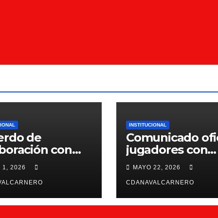
CIONAL
INSTITUCIONAL
erdo de
Comunicado ofic
boración con
jugadores con
ntiffic Nutrition
contrato para la
 1, 2026
MAYO 22, 2026
26/27
VALCARNERO
CDANAVALCARNERO