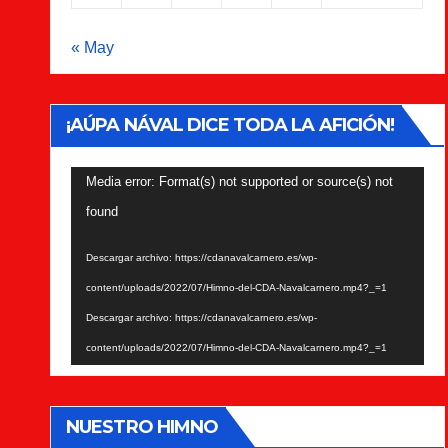
« May
¡AÚPA NÁVAL DICE TODA LA AFICIÓN!
Reproductor
Media error: Format(s) not supported or source(s) not
de
found
vídeo
Descargar archivo: https://cdanavalcarnero.es/wp-
content/uploads/2022/07/Himno-del-CDA-Navalcarnero.mp4?_=1
Descargar archivo: https://cdanavalcarnero.es/wp-
content/uploads/2022/07/Himno-del-CDA-Navalcarnero.mp4?_=1
NUESTRO HIMNO