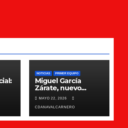
NOTICIAS
PRIMER EQUIPO
ial:
Miguel García
Zárate, nuevo
entrenador del CDA
MAYO 22, 2026
Navalcarnero
CDANAVALCARNERO