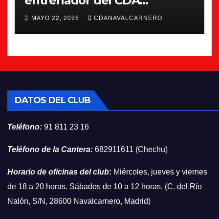
entrenador del CDA
Navalcarnero
MAYO 22, 2026
CDANAVALCARNERO
DATOS DEL CLUB
Teléfono:
91 811 23 16
Teléfono de la Cantera:
682911611 (Chechu)
Horario de oficinas del club
:
Miércoles, jueves y viernes
de 18 a 20 horas. Sábados de 10 a 12 horas. (C. del Río
Nalón, S/N, 28600 Navalcarnero, Madrid)