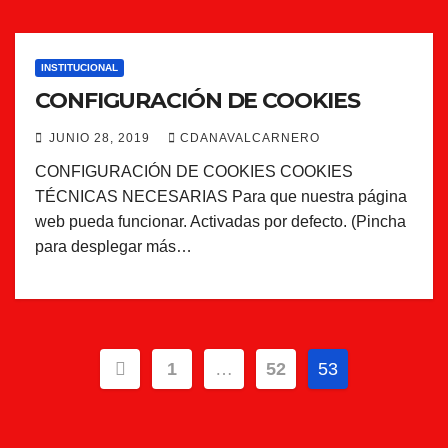
INSTITUCIONAL
CONFIGURACIÓN DE COOKIES
JUNIO 28, 2019
CDANAVALCARNERO
CONFIGURACIÓN DE COOKIES COOKIES
TÉCNICAS NECESARIAS Para que nuestra página
web pueda funcionar. Activadas por defecto. (Pincha
para desplegar más…
Paginación
1
…
52
53
de