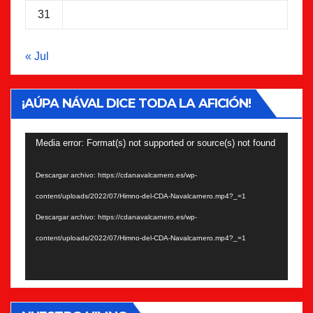
31
« Jul
¡AÚPA NÁVAL DICE TODA LA AFICIÓN!
Reproductor
Media error: Format(s) not supported or source(s) not found
de
Descargar archivo: https://cdanavalcarnero.es/wp-
vídeo
content/uploads/2022/07/Himno-del-CDA-Navalcarnero.mp4?_=1
Descargar archivo: https://cdanavalcarnero.es/wp-
content/uploads/2022/07/Himno-del-CDA-Navalcarnero.mp4?_=1