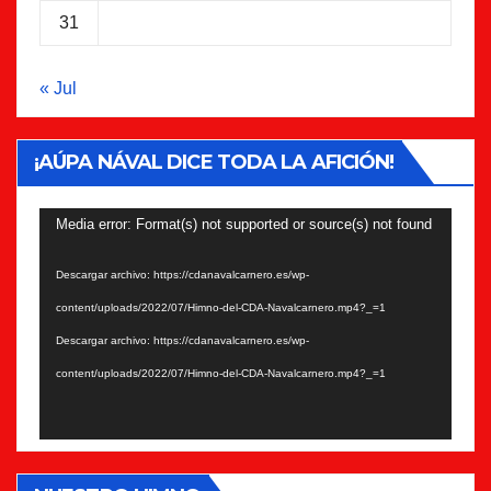
31
« Jul
¡AÚPA NÁVAL DICE TODA LA AFICIÓN!
Reproductor
Media error: Format(s) not supported or source(s) not found
de
Descargar archivo: https://cdanavalcarnero.es/wp-
vídeo
content/uploads/2022/07/Himno-del-CDA-Navalcarnero.mp4?_=1
Descargar archivo: https://cdanavalcarnero.es/wp-
content/uploads/2022/07/Himno-del-CDA-Navalcarnero.mp4?_=1