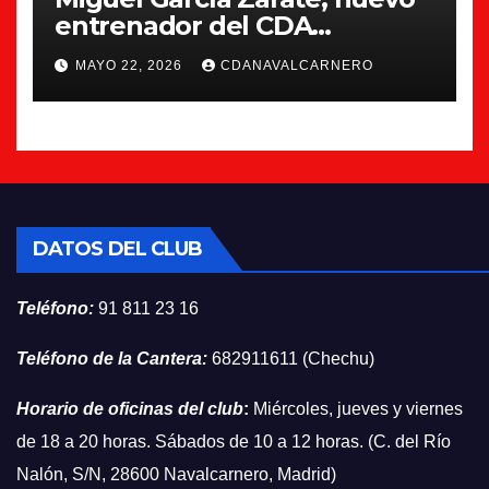
entrenador del CDA
Navalcarnero
MAYO 22, 2026
CDANAVALCARNERO
DATOS DEL CLUB
Teléfono:
91 811 23 16
Teléfono de la Cantera:
682911611 (Chechu)
Horario de oficinas del club
:
Miércoles, jueves y viernes
de 18 a 20 horas. Sábados de 10 a 12 horas. (C. del Río
Nalón, S/N, 28600 Navalcarnero, Madrid)