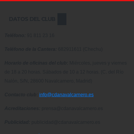
DATOS DEL CLUB
Teléfono:
91 811 23 16
Teléfono de la Cantera:
682911611 (Chechu)
Horario de oficinas del club
:
Miércoles, jueves y viernes
de 18 a 20 horas. Sábados de 10 a 12 horas. (C. del Río
Nalón, S/N, 28600 Navalcarnero, Madrid)
Contacto club
:
info@cdanavalcarnero.es
Acreditaciones:
prensa@cdanavalcarnero.es
Publicidad:
publicidad@cdanavalcarnero.es