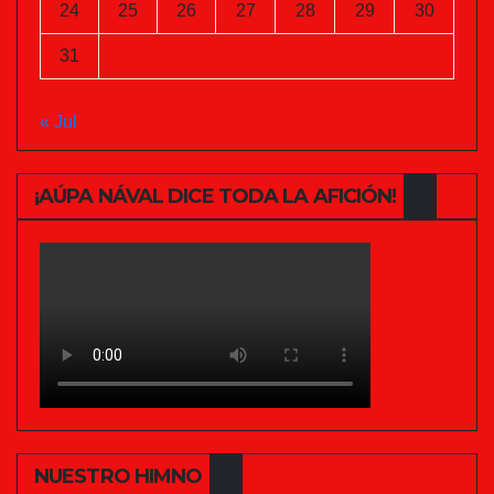
24
25
26
27
28
29
30
31
« Jul
¡AÚPA NÁVAL DICE TODA LA AFICIÓN!
NUESTRO HIMNO