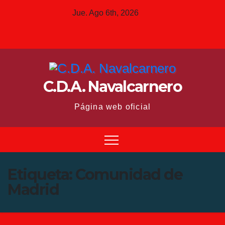
Saltar
Jue. Ago 6th, 2026
al
contenido
C.D.A. Navalcarnero
Página web oficial
Etiqueta:
Comunidad de
Madrid