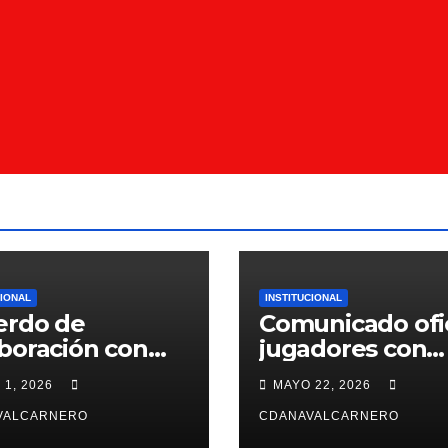
CIONAL
INSTITUCIONAL
erdo de
Comunicado ofic
boración con
jugadores con
ntiffic Nutrition
contrato para la
 1, 2026
MAYO 22, 2026
26/27
VALCARNERO
CDANAVALCARNERO