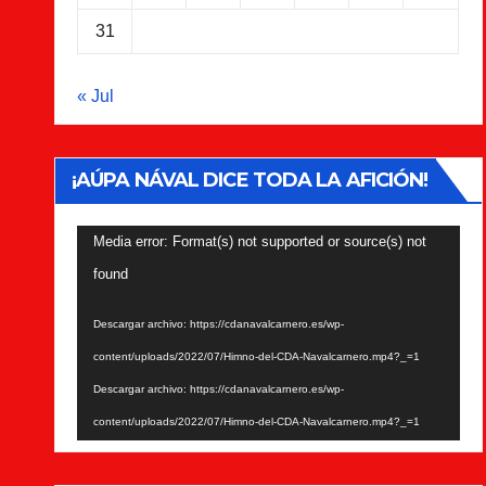
31
« Jul
¡AÚPA NÁVAL DICE TODA LA AFICIÓN!
Reproductor
Media error: Format(s) not supported or source(s) not
de
found
vídeo
Descargar archivo: https://cdanavalcarnero.es/wp-
content/uploads/2022/07/Himno-del-CDA-Navalcarnero.mp4?_=1
Descargar archivo: https://cdanavalcarnero.es/wp-
content/uploads/2022/07/Himno-del-CDA-Navalcarnero.mp4?_=1