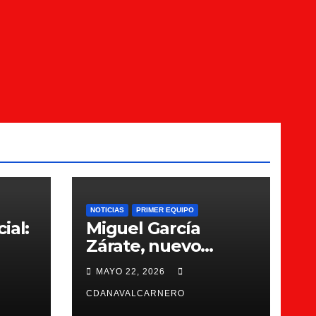
NOTICIAS
PRIMER EQUIPO
ial:
Miguel García
Zárate, nuevo
entrenador del CDA
MAYO 22, 2026
Navalcarnero
CDANAVALCARNERO