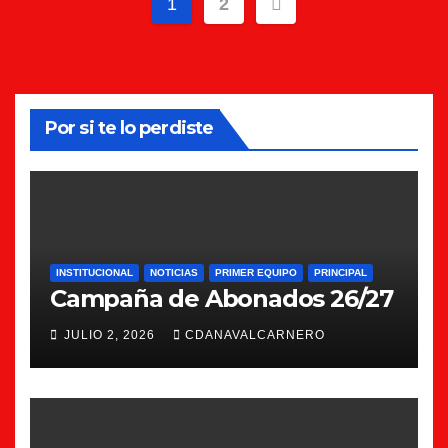
Paginación
1
2
de
entradas
Por si te lo perdiste
INSTITUCIONAL
NOTICIAS
PRIMER EQUIPO
PRINCIPAL
Campaña de Abonados 26/27
JULIO 2, 2026
CDANAVALCARNERO