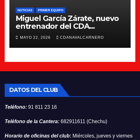
NOTICIAS
PRIMER EQUIPO
Miguel García Zárate, nuevo
entrenador del CDA
Navalcarnero
MAYO 22, 2026
CDANAVALCARNERO
DATOS DEL CLUB
Teléfono:
91 811 23 16
Teléfono de la Cantera:
682911611 (Chechu)
Horario de oficinas del club
:
Miércoles, jueves y viernes