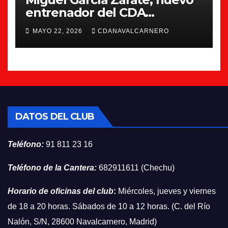
entrenador del CDA
Navalcarnero
MAYO 22, 2026
CDANAVALCARNERO
DATOS DEL CLUB
Teléfono:
91 811 23 16
Teléfono de la Cantera:
682911611 (Chechu)
Horario de oficinas del club
:
Miércoles, jueves y viernes
de 18 a 20 horas. Sábados de 10 a 12 horas. (C. del Río
Nalón, S/N, 28600 Navalcarnero, Madrid)