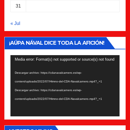
31
« Jul
¡AÚPA NÁVAL DICE TODA LA AFICIÓN!
Reproductor
Media error: Format(s) not supported or source(s) not found
de
Descargar archivo: https://cdanavalcarnero.es/wp-
vídeo
content/uploads/2022/07/Himno-del-CDA-Navalcarnero.mp4?_=1
Descargar archivo: https://cdanavalcarnero.es/wp-
content/uploads/2022/07/Himno-del-CDA-Navalcarnero.mp4?_=1