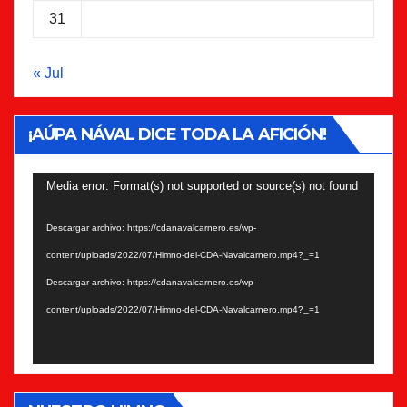
31
« Jul
¡AÚPA NÁVAL DICE TODA LA AFICIÓN!
Reproductor
Media error: Format(s) not supported or source(s) not found
de
Descargar archivo: https://cdanavalcarnero.es/wp-
vídeo
content/uploads/2022/07/Himno-del-CDA-Navalcarnero.mp4?_=1
Descargar archivo: https://cdanavalcarnero.es/wp-
content/uploads/2022/07/Himno-del-CDA-Navalcarnero.mp4?_=1