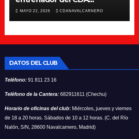
Navalcarnero
MAYO 22, 2026
CDANAVALCARNERO
DATOS DEL CLUB
Teléfono:
91 811 23 16
Teléfono de la Cantera:
682911611 (Chechu)
Horario de oficinas del club
:
Miércoles, jueves y viernes
de 18 a 20 horas. Sábados de 10 a 12 horas. (C. del Río
Nalón, S/N, 28600 Navalcarnero, Madrid)