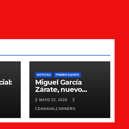
NOTICIAS
PRIMER EQUIPO
ial:
Miguel García
Zárate, nuevo
entrenador del CDA
MAYO 22, 2026
Navalcarnero
CDANAVALCARNERO