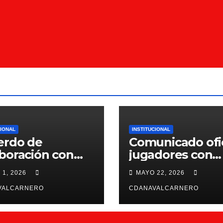
CIONAL
INSTITUCIONAL
erdo de
Comunicado ofic
boración con
jugadores con
ntiffic Nutrition
contrato para la
 1, 2026
MAYO 22, 2026
26/27
VALCARNERO
CDANAVALCARNERO