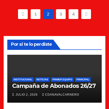
Paginación
1
2
3
4
de
entradas
Por si te lo perdiste
INSTITUCIONAL
NOTICIAS
PRIMER EQUIPO
PRINCIPAL
Campaña de Abonados 26/27
JULIO 2, 2026
CDANAVALCARNERO