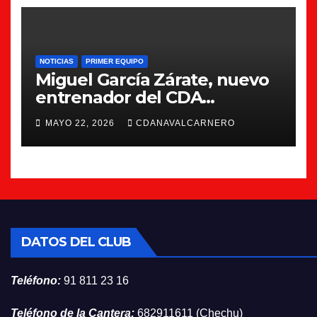
NOTICIAS
PRIMER EQUIPO
Miguel García Zárate, nuevo
entrenador del CDA
Navalcarnero
MAYO 22, 2026
CDANAVALCARNERO
DATOS DEL CLUB
Teléfono:
91 811 23 16
Teléfono de la Cantera:
682911611 (Chechu)