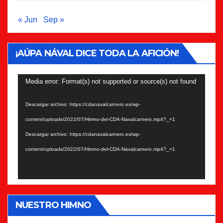
« Jun
Sep »
¡AÚPA NÁVAL DICE TODA LA AFICIÓN!
Reproductor
Media error: Format(s) not supported or source(s) not found
de
Descargar archivo: https://cdanavalcarnero.es/wp-
vídeo
content/uploads/2022/07/Himno-del-CDA-Navalcarnero.mp4?_=1
Descargar archivo: https://cdanavalcarnero.es/wp-
content/uploads/2022/07/Himno-del-CDA-Navalcarnero.mp4?_=1
NUESTRO HIMNO