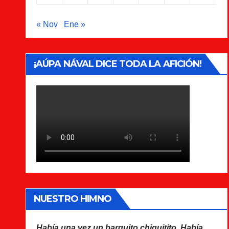
« Nov
Ene »
¡AÚPA NÁVAL DICE TODA LA AFICIÓN!
NUESTRO HIMNO
Había una vez un barquito chiquitito. Había