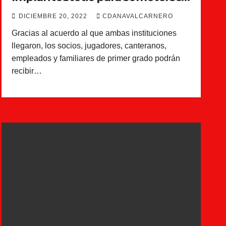
una revisión bucodental
DICIEMBRE 20, 2022
CDANAVALCARNERO
Gracias al acuerdo al que ambas instituciones
llegaron, los socios, jugadores, canteranos,
empleados y familiares de primer grado podrán
recibir…