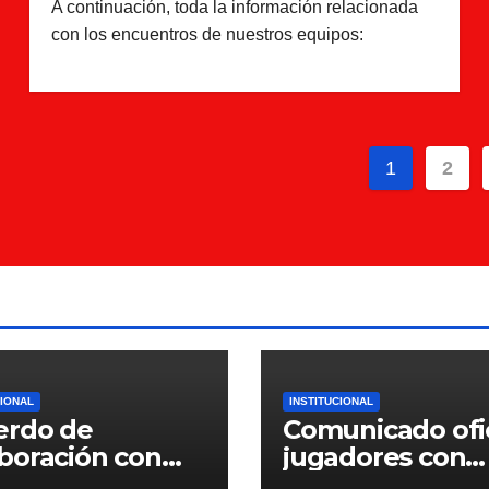
A continuación, toda la información relacionada
con los encuentros de nuestros equipos:
Pagina
1
2
de
entrada
CIONAL
INSTITUCIONAL
erdo de
Comunicado ofic
boración con
jugadores con
ntiffic Nutrition
contrato para la