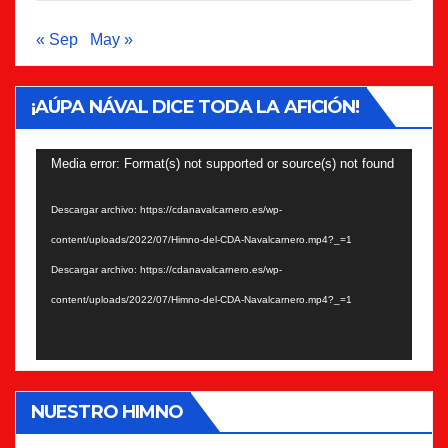
« Sep
May »
¡AÚPA NÁVAL DICE TODA LA AFICIÓN!
Reproductor
Media error: Format(s) not supported or source(s) not found
de
Descargar archivo: https://cdanavalcarnero.es/wp-
vídeo
content/uploads/2022/07/Himno-del-CDA-Navalcarnero.mp4?_=1
Descargar archivo: https://cdanavalcarnero.es/wp-
content/uploads/2022/07/Himno-del-CDA-Navalcarnero.mp4?_=1
NUESTRO HIMNO