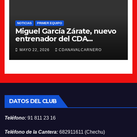
NOTICIAS
PRIMER EQUIPO
Miguel García Zárate, nuevo
entrenador del CDA
Navalcarnero
MAYO 22, 2026
CDANAVALCARNERO
DATOS DEL CLUB
Teléfono:
91 811 23 16
Teléfono de la Cantera:
682911611 (Chechu)