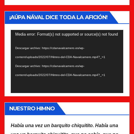
¡AÚPA NÁVAL DICE TODA LA AFICIÓN!
Reproductor
Media error: Format(s) not supported or source(s) not found
de
Descargar archivo: https://cdanavalcarnero.es/wp-
vídeo
content/uploads/2022/07/Himno-del-CDA-Navalcarnero.mp4?_=1
Descargar archivo: https://cdanavalcarnero.es/wp-
content/uploads/2022/07/Himno-del-CDA-Navalcarnero.mp4?_=1
NUESTRO HIMNO
Había una vez un barquito chiquitito. Había una