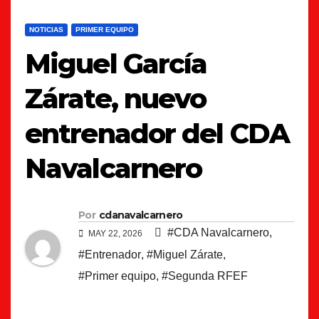
NOTICIAS
PRIMER EQUIPO
Miguel García
Zárate, nuevo
entrenador del CDA
Navalcarnero
Por
cdanavalcarnero
#CDA Navalcarnero
,
MAY 22, 2026
#Entrenador
,
#Miguel Zárate
,
#Primer equipo
,
#Segunda RFEF