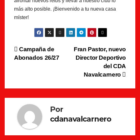
afrontar nuevos retos y llevar a nuestro club lo
más alto posible. ¡Bienvenido a tu nueva casa
míster!
Navegación
Campaña de
Fran Pastor, nuevo
Abonados 26/27
Director Deportivo
de
del CDA
entradas
Navalcarnero
Por
cdanavalcarnero