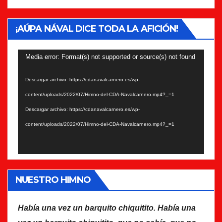
¡AÚPA NÁVAL DICE TODA LA AFICIÓN!
Reproductor
Media error: Format(s) not supported or source(s) not found
de
Descargar archivo: https://cdanavalcarnero.es/wp-
vídeo
content/uploads/2022/07/Himno-del-CDA-Navalcarnero.mp4?_=1
Descargar archivo: https://cdanavalcarnero.es/wp-
content/uploads/2022/07/Himno-del-CDA-Navalcarnero.mp4?_=1
NUESTRO HIMNO
Había una vez un barquito chiquitito. Había una