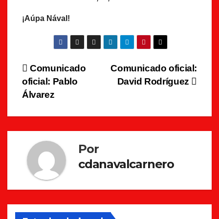
¡Aúpa Nával!
Navegación
Comunicado
Comunicado oficial:
oficial: Pablo
David Rodríguez
de
Álvarez
entradas
Por
cdanavalcarnero