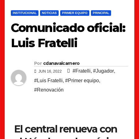
INSTITUCIONAL
NOTICIAS
PRIMER EQUIPO
PRINCIPAL
Comunicado oficial:
Luis Fratelli
Por
cdanavalcarnero
#Fratelli
,
#Jugador
,
JUN 16, 2022
#Luis Fratelli
,
#Primer equipo
,
#Renovación
El central renueva con