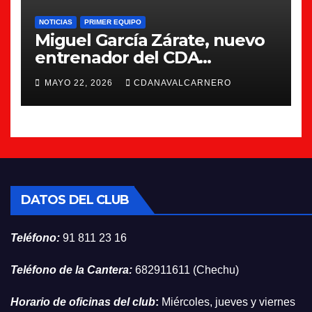
NOTICIAS
PRIMER EQUIPO
Miguel García Zárate, nuevo
entrenador del CDA
Navalcarnero
MAYO 22, 2026
CDANAVALCARNERO
DATOS DEL CLUB
Teléfono:
91 811 23 16
Teléfono de la Cantera:
682911611 (Chechu)
Horario de oficinas del club
:
Miércoles, jueves y viernes