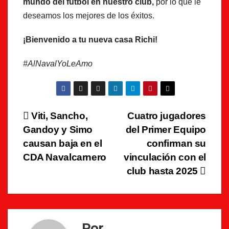
mundo del fútbol en nuestro club,
por lo que le
deseamos los mejores de los éxitos.
¡Bienvenido a tu nueva casa Richi!
#AlNavalYoLeAmo
Navegación
Viti, Sancho,
Cuatro jugadores
Gandoy y Simo
del Primer Equipo
de
causan baja en el
confirman su
entradas
CDA Navalcarnero
vinculación con el
club hasta 2025
Por