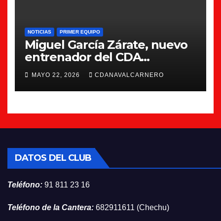
NOTICIAS
PRIMER EQUIPO
Miguel García Zárate, nuevo
entrenador del CDA
Navalcarnero
MAYO 22, 2026
CDANAVALCARNERO
DATOS DEL CLUB
Teléfono:
91 811 23 16
Teléfono de la Cantera:
682911611 (Chechu)