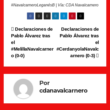
#NavalcarneroLeganésB | Vía: CDA Navalcarnero
Navegación
Declaraciones de
Declaraciones de
Pablo Álvarez tras
Pablo Álvarez tras
de
el
el
entradas
#MelillaNavalcarner
#CerdanyolaNavalc
o (0-0)
arnero (0-3)
Por
cdanavalcarnero