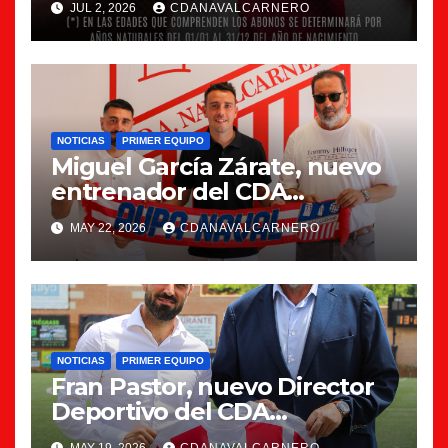
JUL 2, 2026
CDANAVALCARNERO
NOTICIAS
PRIMER EQUIPO
Miguel García Zárate, nuevo
entrenador del CDA
Navalcarnero
MAY 22, 2026
CDANAVALCARNERO
NOTICIAS
PRIMER EQUIPO
Fran Pastor, nuevo Director
Deportivo del CDA
Navalcarnero