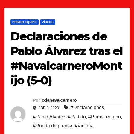
PRIMER EQUIPO
VÍDEOS
Declaraciones de
Pablo Álvarez tras el
#NavalcarneroMont
ijo (5-0)
Por
cdanavalcarnero
#Declaraciones
,
ABR 9, 2023
#Pablo Álvarez
,
#Partido
,
#Primer equipo
,
#Rueda de prensa
,
#Victoria