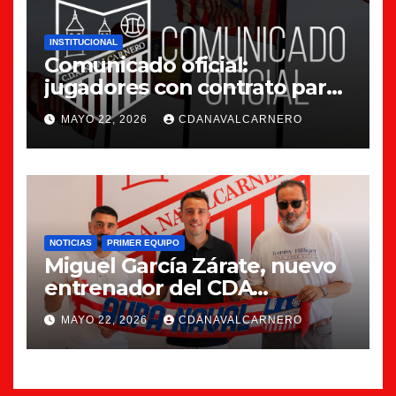
INSTITUCIONAL
Comunicado oficial:
jugadores con contrato para
la 26/27
MAYO 22, 2026
CDANAVALCARNERO
NOTICIAS
PRIMER EQUIPO
Miguel García Zárate, nuevo
entrenador del CDA
Navalcarnero
MAYO 22, 2026
CDANAVALCARNERO