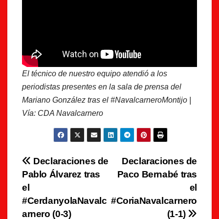
El técnico de nuestro equipo atendió a los
periodistas presentes en la sala de prensa del
Mariano González tras el #NavalcarneroMontijo |
Vía: CDA Navalcarnero
Navegación
Declaraciones de
Declaraciones de
Pablo Álvarez tras
Paco Bernabé tras
de
el
el
entradas
#CerdanyolaNavalc
#CoriaNavalcarnero
arnero (0-3)
(1-1)