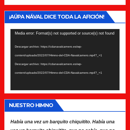
¡AÚPA NÁVAL DICE TODA LA AFICIÓN!
Reproductor
Media error: Format(s) not supported or source(s) not found
de
Descargar archivo: https://cdanavalcarnero.es/wp-
vídeo
content/uploads/2022/07/Himno-del-CDA-Navalcarnero.mp4?_=1
Descargar archivo: https://cdanavalcarnero.es/wp-
content/uploads/2022/07/Himno-del-CDA-Navalcarnero.mp4?_=1
NUESTRO HIMNO
Había una vez un barquito chiquitito. Había una