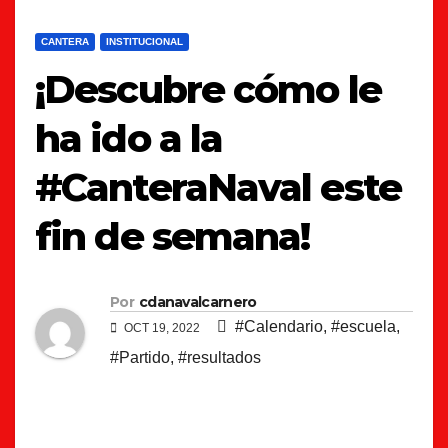
CANTERA
INSTITUCIONAL
¡Descubre cómo le
ha ido a la
#CanteraNaval este
fin de semana!
Por
cdanavalcarnero
#Calendario
,
#escuela
,
OCT 19, 2022
#Partido
,
#resultados