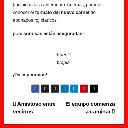
(incluidas las canteranas). Además, podréis
conocer el
formato del nuevo carnet
de
abonados rojiblancos.
¡Las sonrisas están aseguradas!
Fuente
propia
¡Os esperamos!
Navegación
Amistoso entre
El equipo comienza
vecinos
a caminar
de