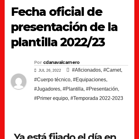
Fecha oficial de
presentación de la
plantilla 2022/23
Por
cdanavalcarnero
#Aficionados
,
#Carnet
,
JUL 26, 2022
#Cuerpo técnico
,
#Equipaciones
,
#Jugadores
,
#Plantilla
,
#Presentación
,
#Primer equipo
,
#Temporada 2022-2023
Ya está fijado el día en