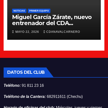
NOTICIAS
PRIMER EQUIPO
Miguel García Zárate, nuevo
entrenador del CDA
Navalcarnero
MAYO 22, 2026
CDANAVALCARNERO
DATOS DEL CLUB
Teléfono:
91 811 23 16
Teléfono de la Cantera:
682911611 (Chechu)
Horario de oficinas del club
:
Miércoles, jueves y viernes