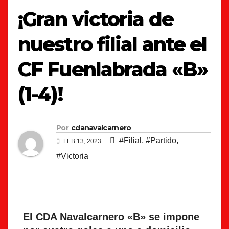
¡Gran victoria de
nuestro filial ante el
CF Fuenlabrada «B»
(1-4)!
Por
cdanavalcarnero
#Filial
,
#Partido
,
FEB 13, 2023
#Victoria
El CDA Navalcarnero «B» se impone