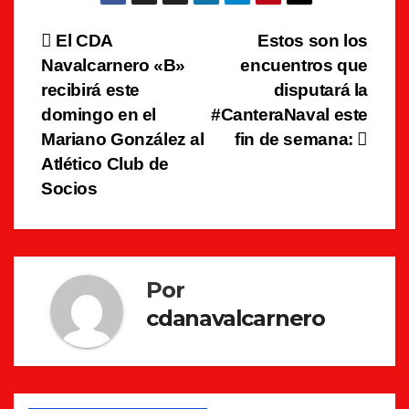
Navegación
El CDA
Estos son los
Navalcarnero «B»
encuentros que
de
recibirá este
disputará la
entradas
domingo en el
#CanteraNaval este
Mariano González al
fin de semana:
Atlético Club de
Socios
Por
cdanavalcarnero