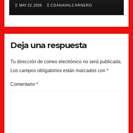
la 26/27
MAY 22, 2026
CDANAVALCARNERO
Deja una respuesta
Tu dirección de correo electrónico no será publicada.
Los campos obligatorios están marcados con
*
Comentario
*