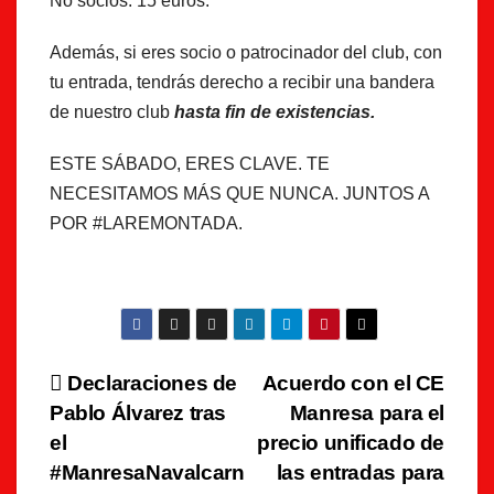
No socios: 15 euros.
Además, si eres socio o patrocinador del club, con
tu entrada, tendrás derecho a recibir una bandera
de nuestro club
hasta fin de existencias.
ESTE SÁBADO, ERES CLAVE. TE
NECESITAMOS MÁS QUE NUNCA. JUNTOS A
POR #LAREMONTADA.
Navegación
Declaraciones de
Acuerdo con el CE
Pablo Álvarez tras
Manresa para el
de
el
precio unificado de
entradas
#ManresaNavalcarn
las entradas para