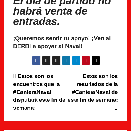
El día de partido no
habrá venta de
entradas.
¡Queremos sentir tu apoyo! ¡Ven al
DERBI a apoyar al Naval!
Navegación
Estos son los
Estos son los
encuentros que la
resultados de la
de
#CanteraNaval
#CanteraNaval de
entradas
disputará este fin de
este fin de semana:
semana: