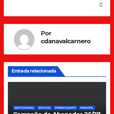
entradas
Por
cdanavalcarnero
Entrada relacionada
INSTITUCIONAL
NOTICIAS
PRIMER EQUIPO
PRINCIPAL