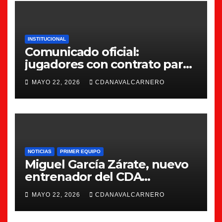
INSTITUCIONAL
Comunicado oficial:
jugadores con contrato para
la 26/27
MAYO 22, 2026
CDANAVALCARNERO
NOTICIAS
PRIMER EQUIPO
Miguel García Zárate, nuevo
entrenador del CDA
Navalcarnero
MAYO 22, 2026
CDANAVALCARNERO