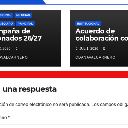
UCIONAL
NOTICIAS
R EQUIPO
PRINCIPAL
INSTITUCIONAL
mpaña de
Acuerdo de
nados 26/27
colaboración c
Scientiffic Nutr
2, 2026
JUL 1, 2026
AVALCARNERO
CDANAVALCARNERO
 una respuesta
ción de correo electrónico no será publicada.
Los campos oblig
ario
*