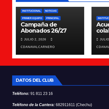
INSTITUCIONAL
NOTICIAS
PRIMER EQUIPO
PRINCIPAL
INSTITU
Campaña de
Acu
Abonados 26/27
cola
Scie
JULIO 2, 2026
JULIO
CDANAVALCARNERO
CDANA
DATOS DEL CLUB
Teléfono:
91 811 23 16
Teléfono de la Cantera:
682911611 (Chechu)