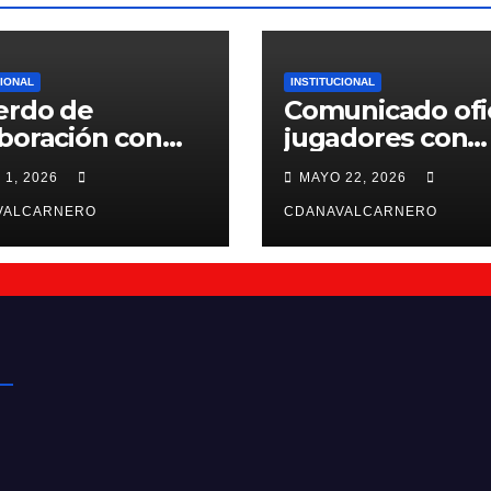
CIONAL
INSTITUCIONAL
erdo de
Comunicado ofic
boración con
jugadores con
ntiffic Nutrition
contrato para la
 1, 2026
MAYO 22, 2026
26/27
VALCARNERO
CDANAVALCARNERO