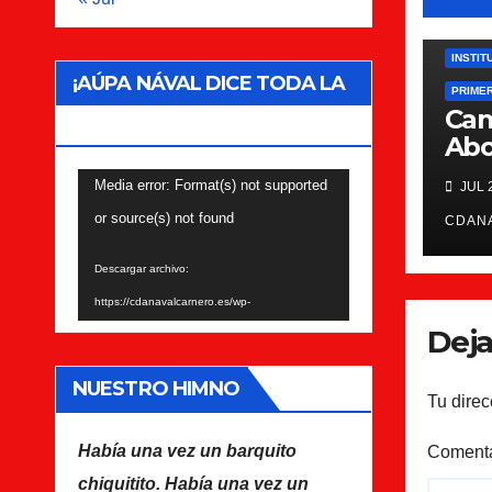
INSTIT
¡AÚPA NÁVAL DICE TODA LA
PRIME
Ca
AFICIÓN!
Abo
Reproductor
Media error: Format(s) not supported
JUL 
de
or source(s) not found
CDAN
vídeo
Descargar archivo:
https://cdanavalcarnero.es/wp-
Deja
content/uploads/2022/07/Himno-del-CDA-
Navalcarnero.mp4?_=1
NUESTRO HIMNO
Tu direc
Descargar archivo:
https://cdanavalcarnero.es/wp-
Había una vez un barquito
Coment
content/uploads/2022/07/Himno-del-CDA-
chiquitito. Había una vez un