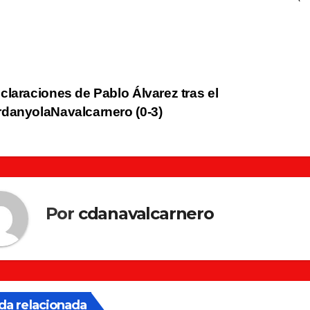
vegación
laraciones de Pablo Álvarez tras el
danyolaNavalcarnero (0-3)
tradas
Por
cdanavalcarnero
da relacionada