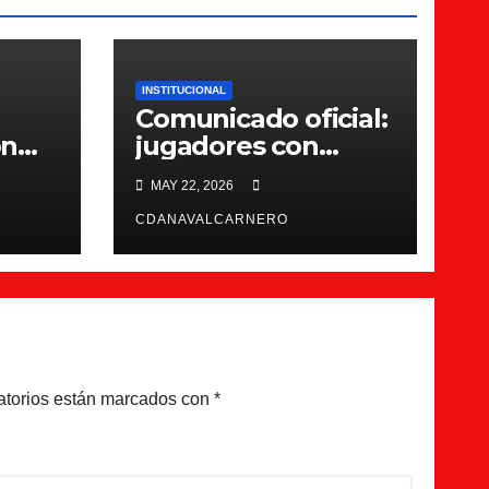
INSTITUCIONAL
Comunicado oficial:
on
jugadores con
ition
contrato para la
MAY 22, 2026
26/27
CDANAVALCARNERO
atorios están marcados con
*