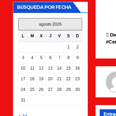
BÚSQUEDA POR FECHA
agosto 2026
Na
Dec
L
M
X
J
V
S
D
#Cer
de
1
2
en
3
4
5
6
7
8
9
10
11
12
13
14
15
16
17
18
19
20
21
22
23
24
25
26
27
28
29
30
31
Entra
« Jul