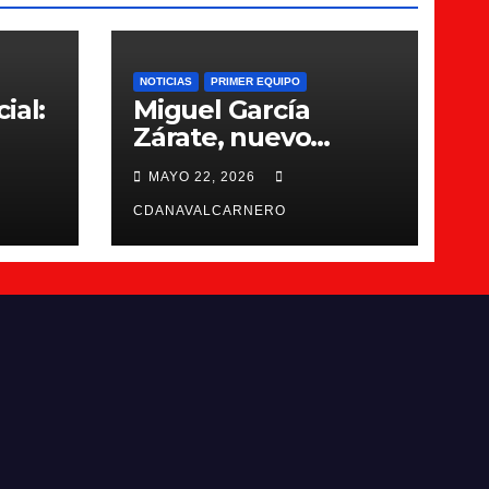
NOTICIAS
PRIMER EQUIPO
ial:
Miguel García
Zárate, nuevo
entrenador del CDA
MAYO 22, 2026
Navalcarnero
CDANAVALCARNERO