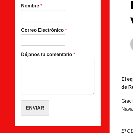
Nombre
*
Correo Electrónico
*
Déjanos tu comentario
*
El eq
de Ro
Graci
ENVIAR
Naval
El CD