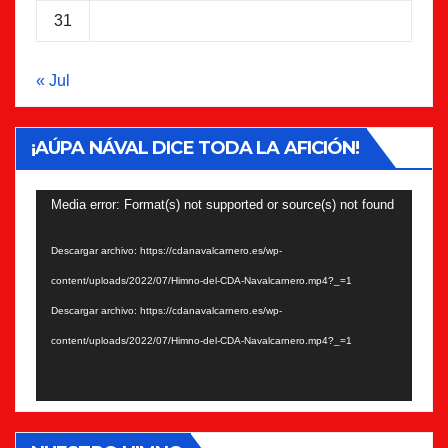
31
« Jul
¡AÚPA NÁVAL DICE TODA LA AFICIÓN!
Reproductor
Media error: Format(s) not supported or source(s) not found
de
Descargar archivo: https://cdanavalcarnero.es/wp-
vídeo
content/uploads/2022/07/Himno-del-CDA-Navalcarnero.mp4?_=1
Descargar archivo: https://cdanavalcarnero.es/wp-
content/uploads/2022/07/Himno-del-CDA-Navalcarnero.mp4?_=1