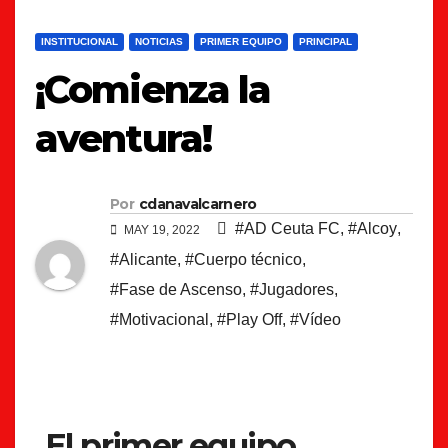
INSTITUCIONAL
NOTICIAS
PRIMER EQUIPO
PRINCIPAL
¡Comienza la
aventura!
Por
cdanavalcarnero
#AD Ceuta FC
,
#Alcoy
,
MAY 19, 2022
#Alicante
,
#Cuerpo técnico
,
#Fase de Ascenso
,
#Jugadores
,
#Motivacional
,
#Play Off
,
#Vídeo
El primer equipo