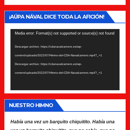
¡AÚPA NÁVAL DICE TODA LA AFICIÓN!
Reproductor
Media error: Format(s) not supported or source(s) not found
de
Descargar archivo: https://cdanavalcarnero.es/wp-
vídeo
content/uploads/2022/07/Himno-del-CDA-Navalcarnero.mp4?_=1
Descargar archivo: https://cdanavalcarnero.es/wp-
content/uploads/2022/07/Himno-del-CDA-Navalcarnero.mp4?_=1
NUESTRO HIMNO
Había una vez un barquito chiquitito. Había una