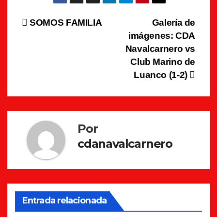
Navegación
SOMOS FAMILIA
Galería de
imágenes: CDA
de
Navalcarnero vs
entradas
Club Marino de
Luanco (1-2)
Por
cdanavalcarnero
Entrada relacionada