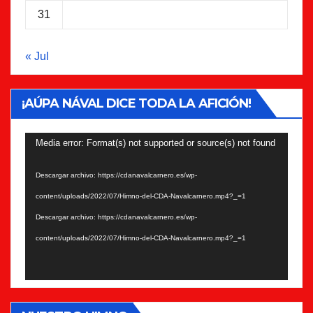
31
« Jul
¡AÚPA NÁVAL DICE TODA LA AFICIÓN!
Reproductor
Media error: Format(s) not supported or source(s) not found
de
Descargar archivo: https://cdanavalcarnero.es/wp-
vídeo
content/uploads/2022/07/Himno-del-CDA-Navalcarnero.mp4?_=1
Descargar archivo: https://cdanavalcarnero.es/wp-
content/uploads/2022/07/Himno-del-CDA-Navalcarnero.mp4?_=1