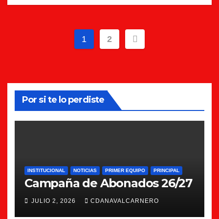
Paginación
1
2
de
entradas
Por si te lo perdiste
INSTITUCIONAL
NOTICIAS
PRIMER EQUIPO
PRINCIPAL
Campaña de Abonados 26/27
JULIO 2, 2026
CDANAVALCARNERO