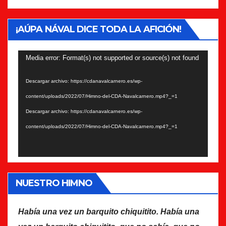
¡AÚPA NÁVAL DICE TODA LA AFICIÓN!
Reproductor
Media error: Format(s) not supported or source(s) not found
de
Descargar archivo: https://cdanavalcarnero.es/wp-
vídeo
content/uploads/2022/07/Himno-del-CDA-Navalcarnero.mp4?_=1
Descargar archivo: https://cdanavalcarnero.es/wp-
content/uploads/2022/07/Himno-del-CDA-Navalcarnero.mp4?_=1
NUESTRO HIMNO
Había una vez un barquito chiquitito. Había una