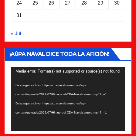
24
25
26
27
28
29
30
31
« Jul
¡AÚPA NÁVAL DICE TODA LA AFICIÓN!
Reproductor
Media error: Format(s) not supported or source(s) not found
de
Descargar archivo: https://cdanavalcarnero.es/wp-
vídeo
content/uploads/2022/07/Himno-del-CDA-Navalcarnero.mp4?_=1
Descargar archivo: https://cdanavalcarnero.es/wp-
content/uploads/2022/07/Himno-del-CDA-Navalcarnero.mp4?_=1