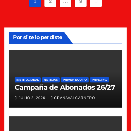
Paginación
1
2
…
9
de
entradas
Por si te lo perdiste
INSTITUCIONAL
NOTICIAS
PRIMER EQUIPO
PRINCIPAL
Campaña de Abonados 26/27
JULIO 2, 2026
CDANAVALCARNERO