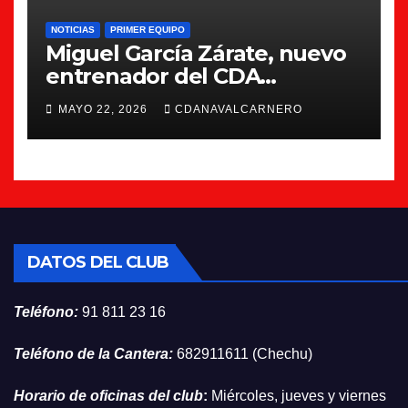
NOTICIAS
PRIMER EQUIPO
Miguel García Zárate, nuevo
entrenador del CDA
Navalcarnero
MAYO 22, 2026
CDANAVALCARNERO
DATOS DEL CLUB
Teléfono:
91 811 23 16
Teléfono de la Cantera:
682911611 (Chechu)
Horario de oficinas del club
:
Miércoles, jueves y viernes