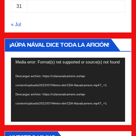
31
« Jul
¡AÚPA NÁVAL DICE TODA LA AFICIÓN!
Reproductor
Media error: Format(s) not supported or source(s) not found
de
Descargar archivo: https://cdanavalcarnero.es/wp-
vídeo
content/uploads/2022/07/Himno-del-CDA-Navalcarnero.mp4?_=1
Descargar archivo: https://cdanavalcarnero.es/wp-
content/uploads/2022/07/Himno-del-CDA-Navalcarnero.mp4?_=1