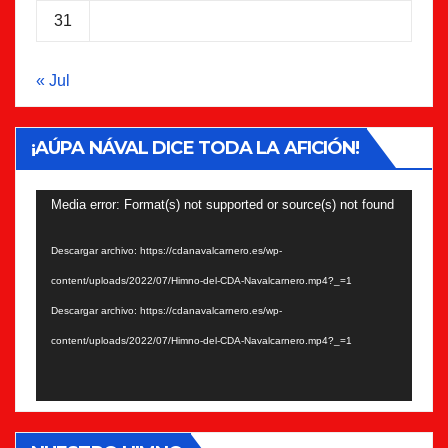
31
« Jul
¡AÚPA NÁVAL DICE TODA LA AFICIÓN!
Reproductor
Media error: Format(s) not supported or source(s) not found
de
Descargar archivo: https://cdanavalcarnero.es/wp-
vídeo
content/uploads/2022/07/Himno-del-CDA-Navalcarnero.mp4?_=1
Descargar archivo: https://cdanavalcarnero.es/wp-
content/uploads/2022/07/Himno-del-CDA-Navalcarnero.mp4?_=1