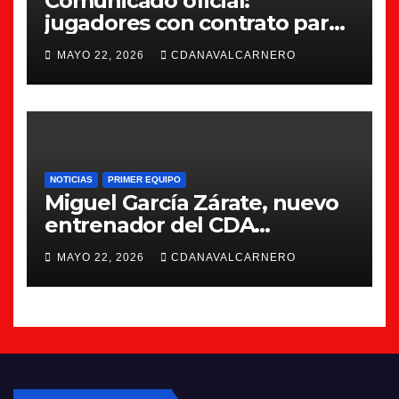
Comunicado oficial:
jugadores con contrato para
la 26/27
MAYO 22, 2026
CDANAVALCARNERO
NOTICIAS
PRIMER EQUIPO
Miguel García Zárate, nuevo
entrenador del CDA
Navalcarnero
MAYO 22, 2026
CDANAVALCARNERO