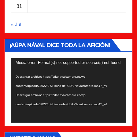
31
« Jul
¡AÚPA NÁVAL DICE TODA LA AFICIÓN!
Reproductor
Media error: Format(s) not supported or source(s) not found
de
Descargar archivo: https://cdanavalcarnero.es/wp-
vídeo
content/uploads/2022/07/Himno-del-CDA-Navalcarnero.mp4?_=1
Descargar archivo: https://cdanavalcarnero.es/wp-
content/uploads/2022/07/Himno-del-CDA-Navalcarnero.mp4?_=1