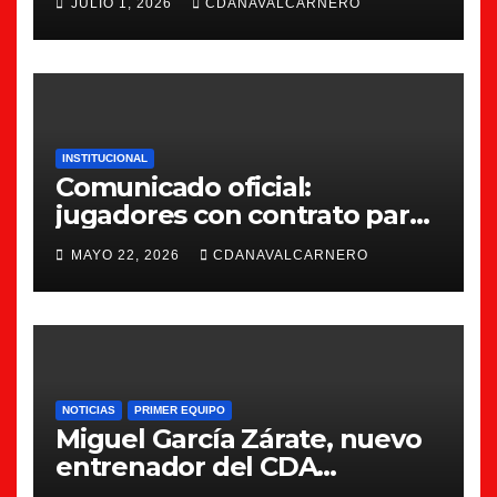
JULIO 1, 2026
CDANAVALCARNERO
INSTITUCIONAL
Comunicado oficial:
jugadores con contrato para
la 26/27
MAYO 22, 2026
CDANAVALCARNERO
NOTICIAS
PRIMER EQUIPO
Miguel García Zárate, nuevo
entrenador del CDA
Navalcarnero