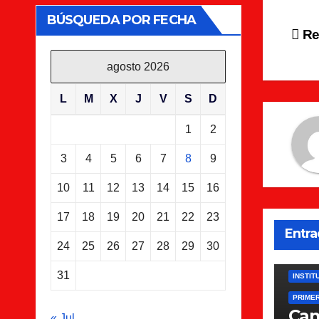
BÚSQUEDA POR FECHA
Na
Re
de
agosto 2026
en
L
M
X
J
V
S
D
1
2
3
4
5
6
7
8
9
10
11
12
13
14
15
16
17
18
19
20
21
22
23
Entra
24
25
26
27
28
29
30
31
INSTIT
PRIME
Ca
« Jul