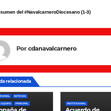
vegación
sumen del #NavalcarneroDiocesano (1-3)
tradas
Por
cdanavalcarnero
da relacionada
UCIONAL
NOTICIAS
R EQUIPO
PRINCIPAL
INSTITUCIONAL
mpaña de
Acuerdo de