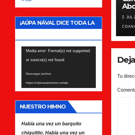
Abo
JUL 
¡AÚPA NÁVAL DICE TODA LA
CDAN
AFICIÓN!
Reproductor
Media error: Format(s) not supported
Deja
de
or source(s) not found
vídeo
Descargar archivo:
Tu direc
https://cdanavalcarnero.es/wp-
Coment
content/uploads/2022/07/Himno-del-CDA-
Navalcarnero.mp4?_=1
NUESTRO HIMNO
Descargar archivo:
https://cdanavalcarnero.es/wp-
Había una vez un barquito
content/uploads/2022/07/Himno-del-CDA-
chiquitito. Había una vez un