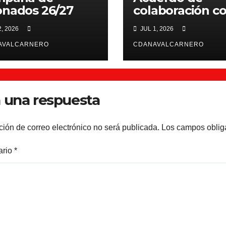
nados 26/27
colaboración c
Scientiffic Nutr
2, 2026
JUL 1, 2026
AVALCARNERO
CDANAVALCARNERO
 una respuesta
ción de correo electrónico no será publicada.
Los campos oblig
ario
*