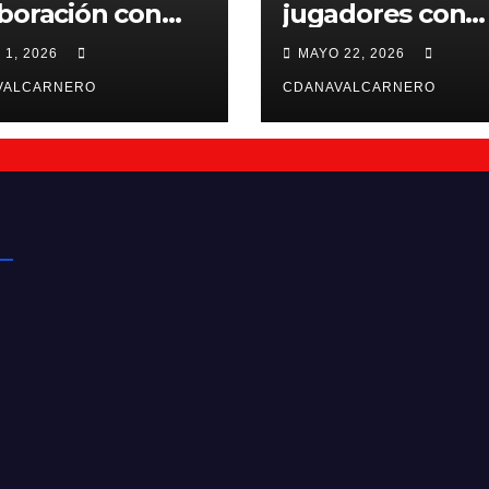
boración con
jugadores con
ntiffic Nutrition
contrato para la
 1, 2026
MAYO 22, 2026
26/27
VALCARNERO
CDANAVALCARNERO