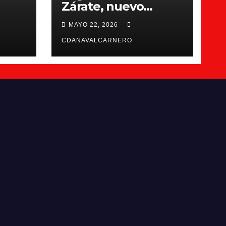
Zárate, nuevo
entrenador del CDA
MAYO 22, 2026
Navalcarnero
CDANAVALCARNERO