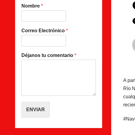
Nombre
*
Correo Electrónico
*
Déjanos tu comentario
*
A par
Río N
cualq
recie
ENVIAR
#Nav