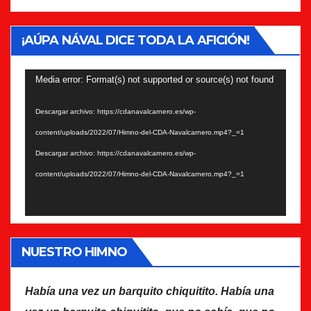
¡AÚPA NÁVAL DICE TODA LA AFICIÓN!
Reproductor
Media error: Format(s) not supported or source(s) not found
de
Descargar archivo: https://cdanavalcarnero.es/wp-
vídeo
content/uploads/2022/07/Himno-del-CDA-Navalcarnero.mp4?_=1
Descargar archivo: https://cdanavalcarnero.es/wp-
content/uploads/2022/07/Himno-del-CDA-Navalcarnero.mp4?_=1
NUESTRO HIMNO
Había una vez un barquito chiquitito. Había una