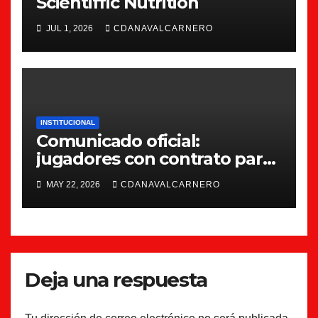
Scientiffic Nutrition
JUL 1, 2026
CDANAVALCARNERO
INSTITUCIONAL
Comunicado oficial:
jugadores con contrato para
la 26/27
MAY 22, 2026
CDANAVALCARNERO
Deja una respuesta