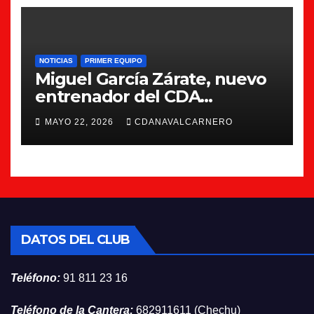
NOTICIAS
PRIMER EQUIPO
Miguel García Zárate, nuevo
entrenador del CDA
Navalcarnero
MAYO 22, 2026
CDANAVALCARNERO
DATOS DEL CLUB
Teléfono:
91 811 23 16
Teléfono de la Cantera:
682911611 (Chechu)