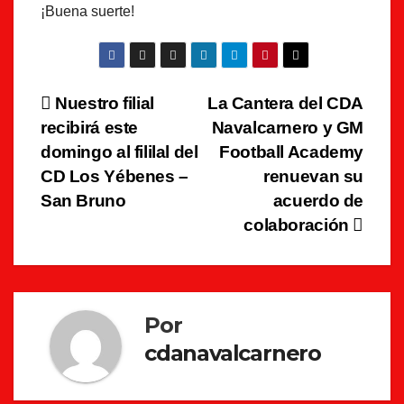
¡Buena suerte!
Navegación
Nuestro filial
La Cantera del CDA
recibirá este
Navalcarnero y GM
de
domingo al fililal del
Football Academy
entradas
CD Los Yébenes –
renuevan su
San Bruno
acuerdo de
colaboración
Por
cdanavalcarnero