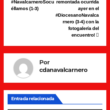
#NavalcarneroSocu
remontada ocurrida
de
éllamos (1-3)
ayer en el
entradas
#DiocesanoNavalca
rnero (3-4) con la
fotogalería del
encuentro!
Por
cdanavalcarnero
Entrada relacionada