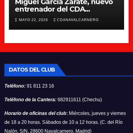
Miguel García Zárate, nuevo
entrenador del CDA
Navalcarnero
MAYO 22, 2026
CDANAVALCARNERO
DATOS DEL CLUB
Teléfono:
91 811 23 16
Teléfono de la Cantera:
682911611 (Chechu)
Horario de oficinas del club
:
Miércoles, jueves y viernes
de 18 a 20 horas. Sábados de 10 a 12 horas. (C. del Río
Nalón, S/N, 28600 Navalcarnero, Madrid)