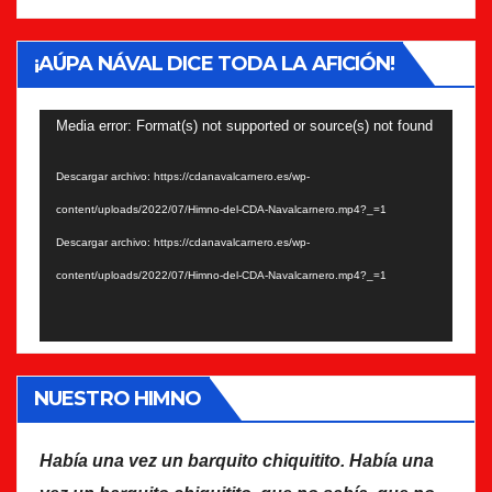
¡AÚPA NÁVAL DICE TODA LA AFICIÓN!
Reproductor
Media error: Format(s) not supported or source(s) not found
de
Descargar archivo: https://cdanavalcarnero.es/wp-
vídeo
content/uploads/2022/07/Himno-del-CDA-Navalcarnero.mp4?_=1
Descargar archivo: https://cdanavalcarnero.es/wp-
content/uploads/2022/07/Himno-del-CDA-Navalcarnero.mp4?_=1
NUESTRO HIMNO
Había una vez un barquito chiquitito. Había una