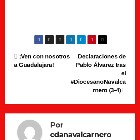
Navegación
¡Ven con nosotros
Declaraciones de
a Guadalajara!
Pablo Álvarez tras
de
el
entradas
#DiocesanoNavalca
rnero (3-4)
Por
cdanavalcarnero