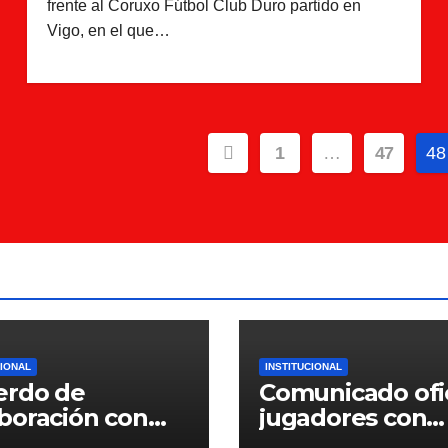
frente al Coruxo Fútbol Club Duro partido en
Vigo, en el que…
Paginación
1
…
47
48
de
entradas
CIONAL
INSTITUCIONAL
erdo de
Comunicado ofic
boración con
jugadores con
ntiffic Nutrition
contrato para la