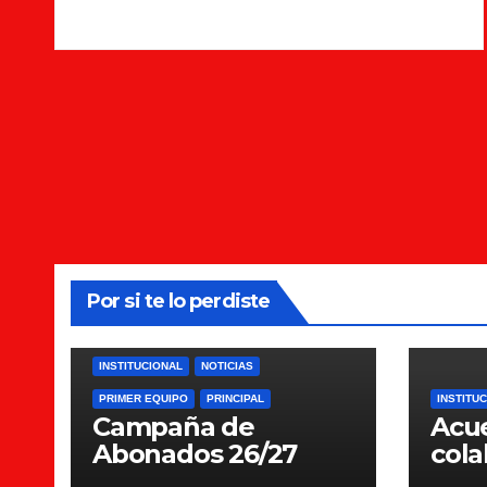
Por si te lo perdiste
INSTITUCIONAL
NOTICIAS
PRIMER EQUIPO
PRINCIPAL
INSTITU
Campaña de
Acu
Abonados 26/27
cola
Scie