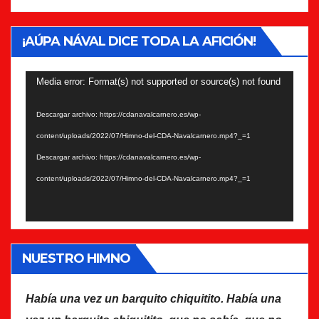
¡AÚPA NÁVAL DICE TODA LA AFICIÓN!
Reproductor
Media error: Format(s) not supported or source(s) not found
de
Descargar archivo: https://cdanavalcarnero.es/wp-
vídeo
content/uploads/2022/07/Himno-del-CDA-Navalcarnero.mp4?_=1
Descargar archivo: https://cdanavalcarnero.es/wp-
content/uploads/2022/07/Himno-del-CDA-Navalcarnero.mp4?_=1
NUESTRO HIMNO
Había una vez un barquito chiquitito. Había una