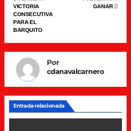
Navegación
VICTORIA
GANAR
de
CONSECUTIVA
entradas
PARA EL
BARQUITO
Por
cdanavalcarnero
Entrada relacionada