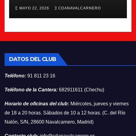
Navalcarnero
MAYO 22, 2026
CDANAVALCARNERO
DATOS DEL CLUB
Teléfono:
91 811 23 16
Teléfono de la Cantera:
682911611 (Chechu)
Horario de oficinas del club
:
Miércoles, jueves y viernes
de 18 a 20 horas. Sábados de 10 a 12 horas. (C. del Río
Nalón, S/N, 28600 Navalcarnero, Madrid)
Contacto club
:
info@cdanavalcarnero.es