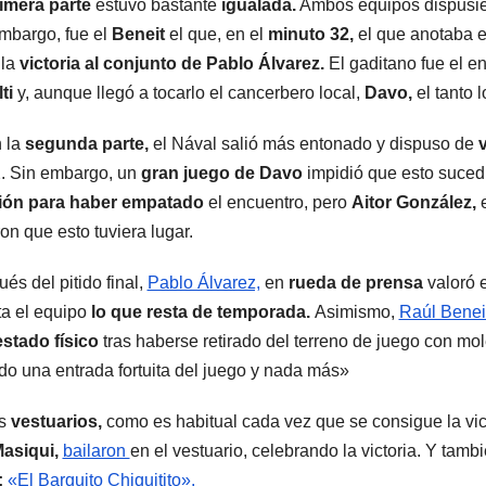
imera parte
estuvo bastante
igualada.
Ambos equipos dispusier
mbargo, fue el
Beneit
el que, en el
minuto 32,
el que anotaba el
 la
victoria al conjunto de Pablo Álvarez.
El gaditano fue el e
ti
y, aunque llegó a tocarlo el cancerbero local,
Davo,
el tanto 
 la
segunda parte,
el Nával salió más entonado y dispuso de
2. Sin embargo, un
gran juego de Davo
impidió que esto suced
ión para haber empatado
el encuentro, pero
Aitor González,
ron que esto tuviera lugar.
és del pitido final,
Pablo Álvarez,
en
rueda de prensa
valoró 
ta el equipo
lo que resta de temporada.
Asimismo,
Raúl Benei
estado físico
tras haberse retirado del terreno de juego con mol
do una entrada fortuita del juego y nada más»
os
vestuarios,
como es habitual cada vez que se consigue la vict
asiqui,
bailaron
en el vestuario, celebrando la victoria. Y tamb
:
«El Barquito Chiquitito».