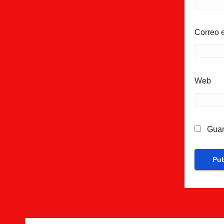
Correo 
Web
Guar