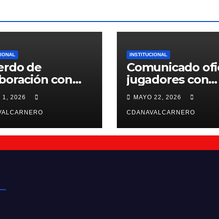
CIONAL
INSTITUCIONAL
erdo de
Comunicado ofic
boración con
jugadores con
ntiffic Nutrition
contrato para la
 1, 2026
MAYO 22, 2026
26/27
VALCARNERO
CDANAVALCARNERO