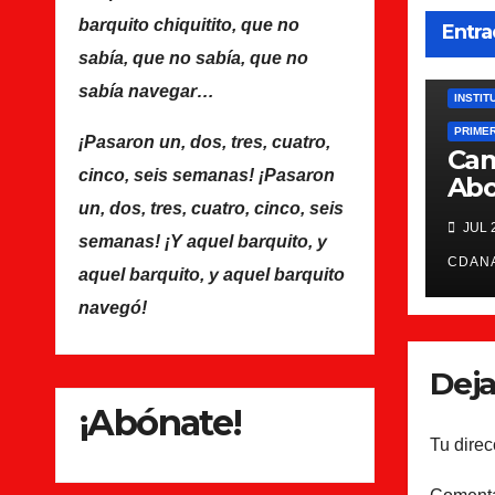
Navalcarnero.mp4?_=1
barquito chiquitito, que no
Entra
sabía, que no sabía, que no
sabía navegar…
INSTIT
PRIME
¡Pasaron un, dos, tres, cuatro,
Ca
cinco, seis semanas! ¡Pasaron
Abo
un, dos, tres, cuatro, cinco, seis
JUL 
semanas! ¡Y aquel barquito, y
CDAN
aquel barquito, y aquel barquito
navegó!
Deja
¡Abónate!
Tu direc