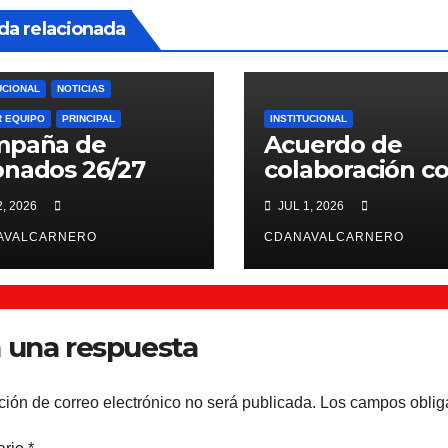
da relacionada
UCIONAL
NOTICIAS
R EQUIPO
PRINCIPAL
INSTITUCIONAL
mpaña de
Acuerdo de
nados 26/27
colaboración c
Scientiffic Nutr
2, 2026
JUL 1, 2026
AVALCARNERO
CDANAVALCARNERO
 una respuesta
ción de correo electrónico no será publicada.
Los campos oblig