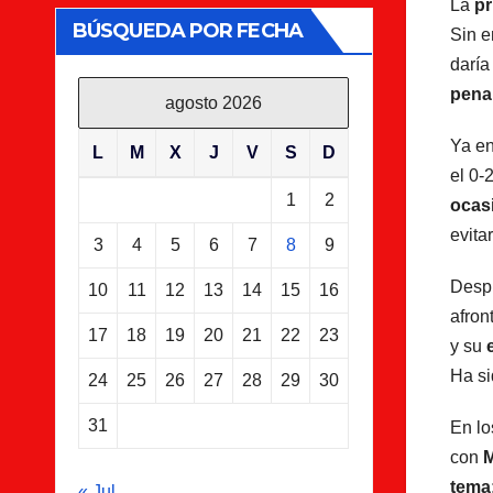
La
pr
BÚSQUEDA POR FECHA
Sin e
daría
penal
agosto 2026
Ya en
L
M
X
J
V
S
D
el 0-
1
2
ocas
evita
3
4
5
6
7
8
9
Despu
10
11
12
13
14
15
16
afron
17
18
19
20
21
22
23
y su
Ha si
24
25
26
27
28
29
30
31
En l
con
M
tema
« Jul