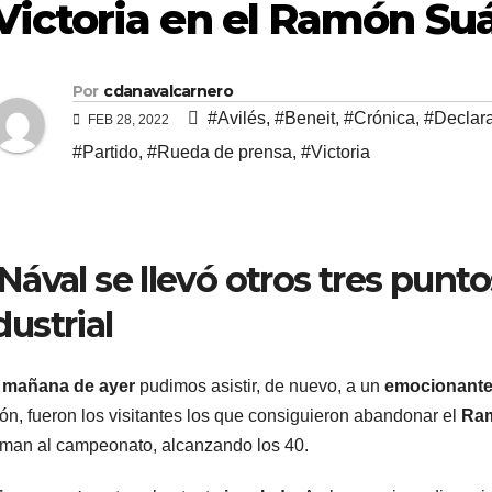
Victoria en el Ramón Su
Por
cdanavalcarnero
#Avilés
,
#Beneit
,
#Crónica
,
#Declar
FEB 28, 2022
#Partido
,
#Rueda de prensa
,
#Victoria
 Nával se llevó otros tres punto
dustrial
a
mañana de ayer
pudimos asistir, de nuevo, a un
emocionante 
ón, fueron los visitantes los que consiguieron abandonar el
Ram
man al campeonato, alcanzando los 40.