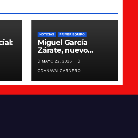
NOTICIAS
PRIMER EQUIPO
ial:
Miguel García
Zárate, nuevo
entrenador del CDA
MAYO 22, 2026
Navalcarnero
CDANAVALCARNERO