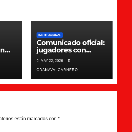
INSTITUCIONAL
Comunicado oficial:
on
jugadores con
ition
contrato para la
MAY 22, 2026
26/27
CDANAVALCARNERO
atorios están marcados con
*