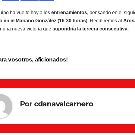
uipo ha vuelto hoy a los
entrenamientos,
pensando en el siguie
 en el Mariano González (16:30 horas).
Recibiremos al
Aros
 una nueva victoria que
supondría la tercera consecutiva.
vegación
ra vosotros, aficionados!
tradas
Por
cdanavalcarnero