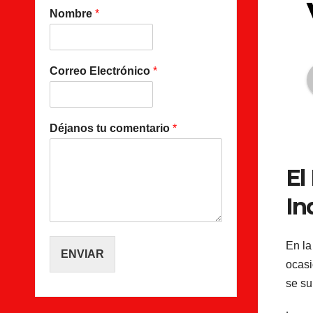
Nombre
*
Correo Electrónico
*
Déjanos tu comentario
*
El
In
En l
ENVIAR
ocasi
se su